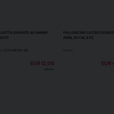
VATTA GIGANTE 40 ANNIIN
PALLONCINO LUCIDO DORAT
SUTO
ANNI, 30 CM, 6 PZ.
ca:
D.O.R IMPORT SRL
Marca:
EUR
12,00
EUR
IVA incl.