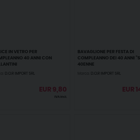
ICE IN VETRO PER
BAVAGLIONE PER FESTA DI
PLEANNO 40 ANNI CON
COMPLEANNO DEI 40 ANNI ”
LLANTINI
40ENNE
ca:
D.O.R IMPORT SRL
Marca:
D.O.R IMPORT SRL
EUR
9,80
EUR
1
IVA incl.