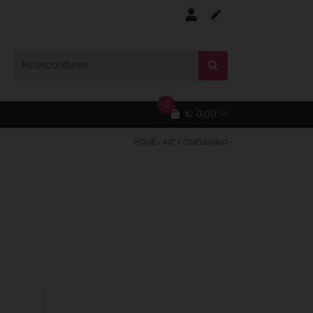
0
€ 0,00
HOME
»
40° COMPLEANNO