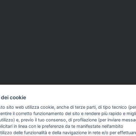
 dei cookie
to sito web utilizza cookie, anche di terze parti, di tipo tecnico (pe
ntire il corretto funzionamento del sito e rendere più rapido e miglio
tilizzo) e, previo il tuo consenso, di profilazione (per inviare messa
icitari in linea con le preferenze da te manifestate nell’ambito
FO SULL'AZIENDA
GUIDA AGLI ACQUISTI
utilizzo delle funzionalità e della navigazione in rete e/o per effettuar