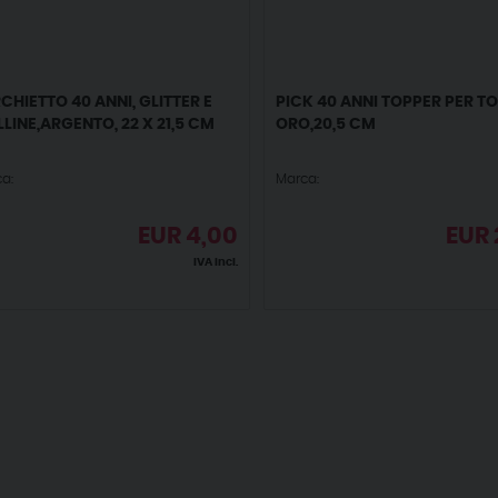
CHIETTO 40 ANNI, GLITTER E
PICK 40 ANNI TOPPER PER T
LLINE,ARGENTO, 22 X 21,5 CM
ORO,20,5 CM
a:
Marca:
EUR
4,00
EUR
IVA incl.