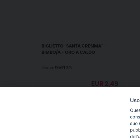
BIGLIETTO ”SANTA CRESIMA” -
BIMBO/A - ORO A CALDO
Marca:
EKART SRL
EUR
2,49
IVA incl.
Uso
Ques
conse
suo u
pubbl
IN
dell’