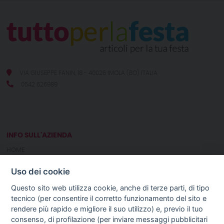
VIA GIUSEPPE FANIN, 18 - 40026 IMOLA (BO) ITALIA
0542 626989
INFO SULL'AZIENDA
HOME
CHI SIAMO
Uso dei cookie
NOTIZIE
CONTATTI
Questo sito web utilizza cookie, anche di terze parti, di tipo
tecnico (per consentire il corretto funzionamento del sito e
rendere più rapido e migliore il suo utilizzo) e, previo il tuo
GUIDA AGLI ACQUISTI
consenso, di profilazione (per inviare messaggi pubblicitari