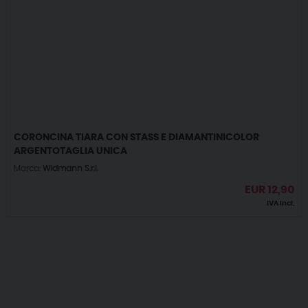
CORONCINA TIARA CON STASS E DIAMANTINICOLOR
ARGENTOTAGLIA UNICA
Marca:
Widmann S.r.l.
EUR
12,90
IVA incl.