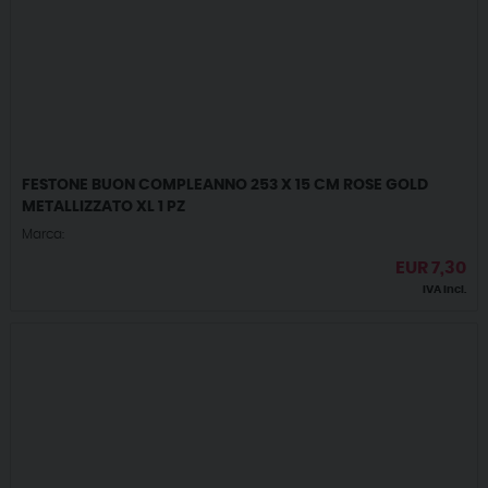
FESTONE BUON COMPLEANNO 253 X 15 CM ROSE GOLD
METALLIZZATO XL 1 PZ
Marca:
EUR
7,30
IVA incl.