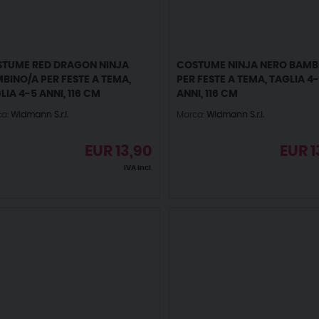
TUME RED DRAGON NINJA
COSTUME NINJA NERO BAMB
BINO/A PER FESTE A TEMA,
PER FESTE A TEMA, TAGLIA 4
LIA 4-5 ANNI, 116 CM
ANNI, 116 CM
ca:
Widmann S.r.l.
Marca:
Widmann S.r.l.
EUR
13,90
EUR
1
IVA incl.