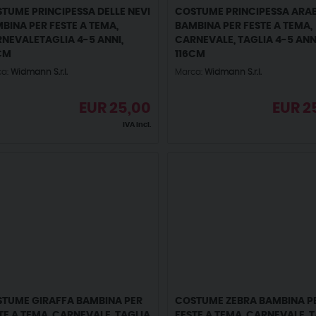
TUME PRINCIPESSA DELLE NEVI
COSTUME PRINCIPESSA ARA
BINA PER FESTE A TEMA,
BAMBINA PER FESTE A TEMA,
NEVALETAGLIA 4-5 ANNI,
CARNEVALE, TAGLIA 4-5 ANNI
CM
116CM
ca:
Widmann S.r.l.
Marca:
Widmann S.r.l.
EUR
25,00
EUR
2
IVA incl.
TUME GIRAFFA BAMBINA PER
COSTUME ZEBRA BAMBINA P
TE A TEMA, CARNEVALE, TAGLIA
FESTE A TEMA, CARNEVALE, 