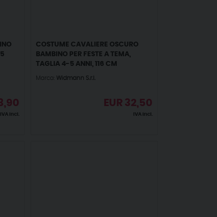
INO
COSTUME CAVALIERE OSCURO
-5
BAMBINO PER FESTE A TEMA,
TAGLIA 4-5 ANNI, 116 CM
Marca:
Widmann S.r.l.
3,90
EUR
32,50
IVA incl.
IVA incl.