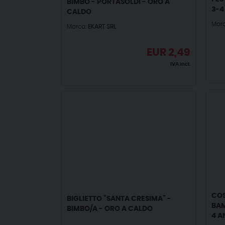
BIMBO - PORTASOLDI - ORO A
3-4
CALDO
Mar
Marca:
EKART SRL
EUR
2,49
IVA incl.
COS
BIGLIETTO ”SANTA CRESIMA” -
BAM
BIMBO/A - ORO A CALDO
4 A