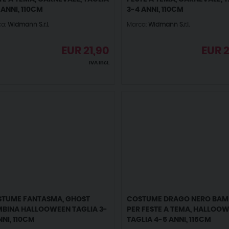
 ANNI, 110CM
3-4 ANNI, 110CM
ca:
Widmann S.r.l.
Marca:
Widmann S.r.l.
EUR
21,90
EUR
2
IVA incl.
TUME FANTASMA, GHOST
COSTUME DRAGO NERO BAM
BINA HALLOOWEEN TAGLIA 3-
PER FESTE A TEMA, HALLOO
NNI, 110CM
TAGLIA 4-5 ANNI, 116CM