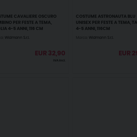
TUME CAVALIERE OSCURO
COSTUME ASTRONAUTA BLU
BINO PER FESTE A TEMA,
UNISEX PER FESTE A TEMA, T
LIA 4-5 ANNI, 116 CM
4-5 ANNI, 116CM
ca:
Widmann S.r.l.
Marca:
Widmann S.r.l.
EUR
32,90
EUR
2
IVA incl.