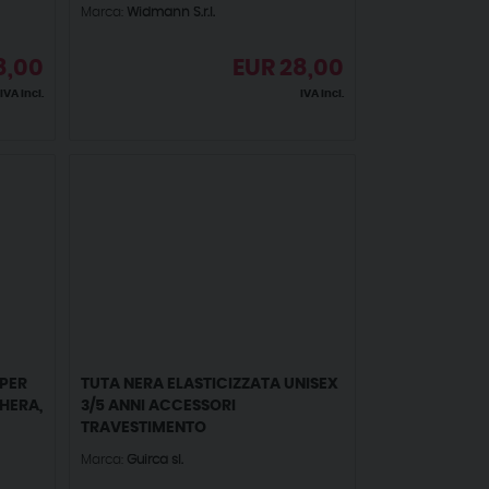
Marca:
Widmann S.r.l.
8,00
EUR
28,00
IVA incl.
IVA incl.
 PER
TUTA NERA ELASTICIZZATA UNISEX
HERA,
3/5 ANNI ACCESSORI
TRAVESTIMENTO
Marca:
Guirca sl.