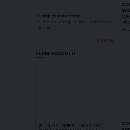
COS
BAM
CAR
Il Compleanno Perfetto:...
116
Celebrare un compleanno è un momento
speciale,...
Mar
Archivio
ULTIMI PRODOTTI
COS
BIGLIETTO ”PRIMA COMUNIONE” -
FES