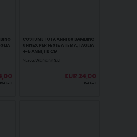
MBINO
COSTUME TUTA ANNI 80 BAMBINO
AGLIA
UNISEX PER FESTE A TEMA, TAGLIA
4-5 ANNI, 116 CM
Marca:
Widmann S.r.l.
4,00
EUR
24,00
IVA incl.
IVA incl.