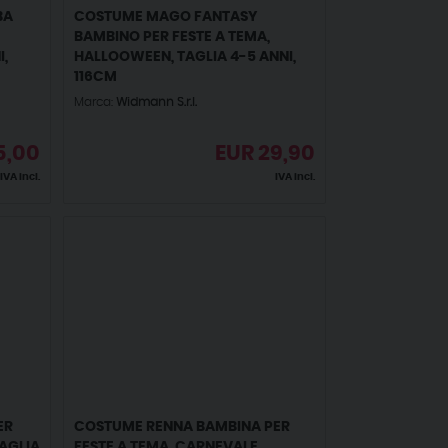
BA
COSTUME MAGO FANTASY
BAMBINO PER FESTE A TEMA,
,
HALLOOWEEN, TAGLIA 4-5 ANNI,
116CM
Marca:
Widmann S.r.l.
5,00
EUR
29,90
IVA incl.
IVA incl.
ER
COSTUME RENNA BAMBINA PER
TAGLIA
FESTE A TEMA, CARNEVALE,