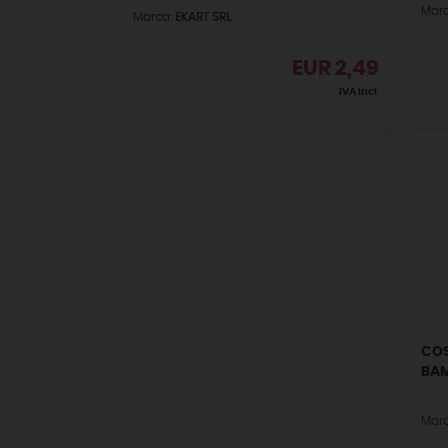
Mar
Marca:
EKART SRL
EUR
2,49
IVA incl.
COS
BAM
Mar