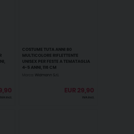
COSTUME TUTA ANNI 80
R
MULTICOLORE RIFLETTENTE
NI,
UNISEX PER FESTE A TEMATAGLIA
4-5 ANNI, 116 CM
Marca:
Widmann S.r.l.
9,90
EUR
29,90
IVA incl.
IVA incl.