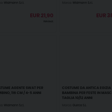
ca:
Widmann S.r.l.
Marca:
Widmann S.r.l.
EUR
21,90
EUR
3
IVA incl.
TUME AGENTE SWAT PER
COSTUME DA ANTICA EGIZIA
BINO, 116 CM / 4-5 ANNI
BAMBINA PER FESTE IN MASC
TAGLIA 10/12 ANNI
ca:
Widmann S.r.l.
Marca:
Guirca S.L