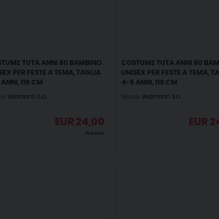
TUME TUTA ANNI 80 BAMBINO
COSTUME TUTA ANNI 80 BA
SEX PER FESTE A TEMA, TAGLIA
UNISEX PER FESTE A TEMA, T
 ANNI, 116 CM
4-5 ANNI, 116 CM
ca:
Widmann S.r.l.
Marca:
Widmann S.r.l.
EUR
24,00
EUR
2
IVA incl.