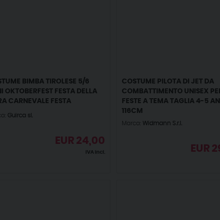
TUME BIMBA TIROLESE 5/6
COSTUME PILOTA DI JET DA
I OKTOBERFEST FESTA DELLA
COMBATTIMENTO UNISEX PE
RA CARNEVALE FESTA
FESTE A TEMA TAGLIA 4-5 AN
116CM
ca:
Guirca sl.
Marca:
Widmann S.r.l.
EUR
24,00
EUR
2
IVA incl.