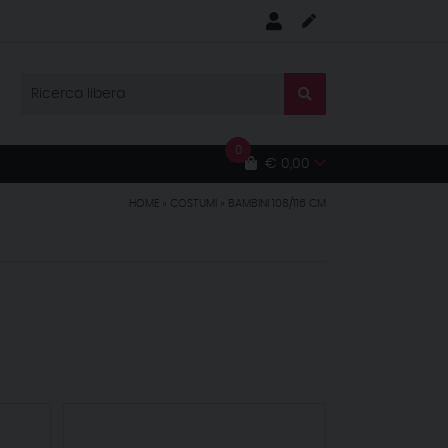
0
€ 0,00
HOME
»
COSTUMI
»
BAMBINI 108/116 CM