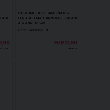
COSTUME TIGRE BAMBINA PER
AGLIA
FESTE A TEMA, CARNEVALE, TAGLIA
3-4 ANNI, 110CM
Marca:
Widmann S.r.l.
9,90
EUR
21,90
IVA incl.
IVA incl.