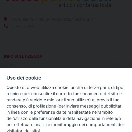
VIA GIUSEPPE FANIN, 18 - 40026 IMOLA (BO) ITALIA
0542 626989
INFO SULL'AZIENDA
HOME
CHI SIAMO
Uso dei cookie
NOTIZIE
CONTATTI
Questo sito web utilizza cookie, anche di terze parti, di tipo
tecnico (per consentire il corretto funzionamento del sito e
rendere più rapido e migliore il suo utilizzo) e, previo il tuo
GUIDA AGLI ACQUISTI
consenso, di profilazione (per inviare messaggi pubblicitari
PROCEDURA DI ACQUISTO
in linea con le preferenze da te manifestate nell’ambito
PAGAMENTI
dell’utilizzo delle funzionalità e della navigazione in rete e/o
DIRITTO DI RECESSO
per effettuare analisi e monitoraggio dei comportamenti dei
SPEDIZIONI E COSTI
visitatori del sito).