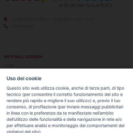
VIA GIUSEPPE FANIN, 18 - 40026 IMOLA (BO) ITALIA
0542 626989
INFO SULL'AZIENDA
HOME
CHI SIAMO
Uso dei cookie
NOTIZIE
CONTATTI
Questo sito web utilizza cookie, anche di terze parti, di tipo
tecnico (per consentire il corretto funzionamento del sito e
rendere più rapido e migliore il suo utilizzo) e, previo il tuo
GUIDA AGLI ACQUISTI
consenso, di profilazione (per inviare messaggi pubblicitari
PROCEDURA DI ACQUISTO
in linea con le preferenze da te manifestate nell’ambito
PAGAMENTI
dell’utilizzo delle funzionalità e della navigazione in rete e/o
DIRITTO DI RECESSO
per effettuare analisi e monitoraggio dei comportamenti dei
SPEDIZIONI E COSTI
visitatori del sito).