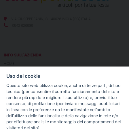
VIA GIUSEPPE FANIN, 18 - 40026 IMOLA (BO) ITALIA
0542 626989
INFO SULL'AZIENDA
HOME
CHI SIAMO
Uso dei cookie
NOTIZIE
CONTATTI
Questo sito web utilizza cookie, anche di terze parti, di tipo
tecnico (per consentire il corretto funzionamento del sito e
rendere più rapido e migliore il suo utilizzo) e, previo il tuo
GUIDA AGLI ACQUISTI
consenso, di profilazione (per inviare messaggi pubblicitari
PROCEDURA DI ACQUISTO
in linea con le preferenze da te manifestate nell’ambito
PAGAMENTI
dell’utilizzo delle funzionalità e della navigazione in rete e/o
DIRITTO DI RECESSO
per effettuare analisi e monitoraggio dei comportamenti dei
SPEDIZIONI E COSTI
visitatori del sito).