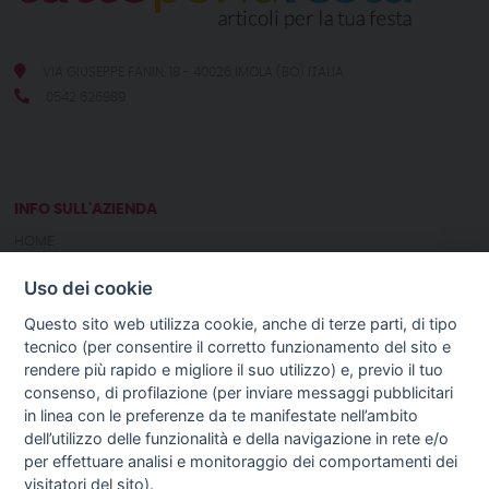
VIA GIUSEPPE FANIN, 18 - 40026 IMOLA (BO) ITALIA
0542 626989
INFO SULL'AZIENDA
HOME
CHI SIAMO
Uso dei cookie
NOTIZIE
CONTATTI
Questo sito web utilizza cookie, anche di terze parti, di tipo
tecnico (per consentire il corretto funzionamento del sito e
rendere più rapido e migliore il suo utilizzo) e, previo il tuo
GUIDA AGLI ACQUISTI
consenso, di profilazione (per inviare messaggi pubblicitari
PROCEDURA DI ACQUISTO
in linea con le preferenze da te manifestate nell’ambito
PAGAMENTI
dell’utilizzo delle funzionalità e della navigazione in rete e/o
DIRITTO DI RECESSO
per effettuare analisi e monitoraggio dei comportamenti dei
SPEDIZIONI E COSTI
visitatori del sito).