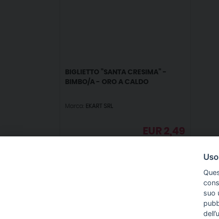
BIGLIETTO ”SANTA CRESIMA” -
BIMBO/A - ORO A CALDO
Marca:
EKART SRL
EUR
2,49
IVA incl.
Uso
Ques
conse
suo u
pubbl
IN
dell’