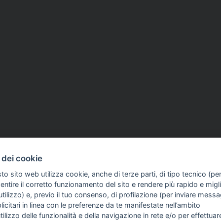
 dei cookie
to sito web utilizza cookie, anche di terze parti, di tipo tecnico (pe
ntire il corretto funzionamento del sito e rendere più rapido e miglio
tilizzo) e, previo il tuo consenso, di profilazione (per inviare messa
icitari in linea con le preferenze da te manifestate nell’ambito
FO SULL'AZIENDA
GUIDA AGLI ACQUISTI
utilizzo delle funzionalità e della navigazione in rete e/o per effettuar