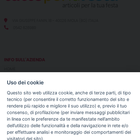
VIA GIUSEPPE FANIN, 18 - 40026 IMOLA (BO) ITALIA
0542 626989
INFO SULL'AZIENDA
HOME
CHI SIAMO
Uso dei cookie
NOTIZIE
CONTATTI
Questo sito web utilizza cookie, anche di terze parti, di tipo
tecnico (per consentire il corretto funzionamento del sito e
rendere più rapido e migliore il suo utilizzo) e, previo il tuo
GUIDA AGLI ACQUISTI
consenso, di profilazione (per inviare messaggi pubblicitari
PROCEDURA DI ACQUISTO
in linea con le preferenze da te manifestate nell’ambito
PAGAMENTI
dell’utilizzo delle funzionalità e della navigazione in rete e/o
DIRITTO DI RECESSO
per effettuare analisi e monitoraggio dei comportamenti dei
SPEDIZIONI E COSTI
visitatori del sito).