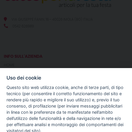
VIA GIUSEPPE FANIN, 18 - 40026 IMOLA (BO) ITALIA
0542 626989
INFO SULL'AZIENDA
HOME
CHI SIAMO
Uso dei cookie
NOTIZIE
CONTATTI
Questo sito web utilizza cookie, anche di terze parti, di tipo
tecnico (per consentire il corretto funzionamento del sito e
rendere più rapido e migliore il suo utilizzo) e, previo il tuo
GUIDA AGLI ACQUISTI
consenso, di profilazione (per inviare messaggi pubblicitari
PROCEDURA DI ACQUISTO
in linea con le preferenze da te manifestate nell’ambito
PAGAMENTI
dell’utilizzo delle funzionalità e della navigazione in rete e/o
DIRITTO DI RECESSO
per effettuare analisi e monitoraggio dei comportamenti dei
SPEDIZIONI E COSTI
visitatori del sito).