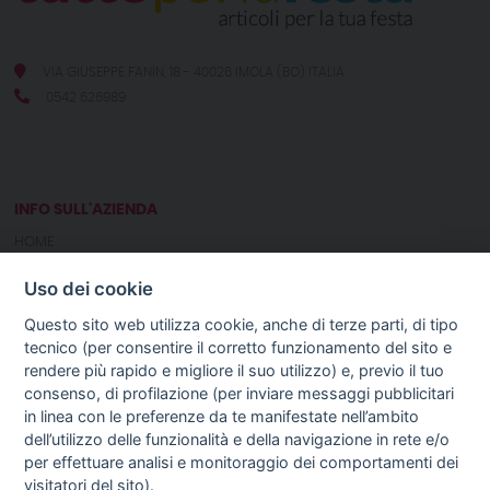
VIA GIUSEPPE FANIN, 18 - 40026 IMOLA (BO) ITALIA
0542 626989
INFO SULL'AZIENDA
HOME
CHI SIAMO
Uso dei cookie
NOTIZIE
CONTATTI
Questo sito web utilizza cookie, anche di terze parti, di tipo
tecnico (per consentire il corretto funzionamento del sito e
rendere più rapido e migliore il suo utilizzo) e, previo il tuo
GUIDA AGLI ACQUISTI
consenso, di profilazione (per inviare messaggi pubblicitari
PROCEDURA DI ACQUISTO
in linea con le preferenze da te manifestate nell’ambito
PAGAMENTI
dell’utilizzo delle funzionalità e della navigazione in rete e/o
DIRITTO DI RECESSO
per effettuare analisi e monitoraggio dei comportamenti dei
SPEDIZIONI E COSTI
visitatori del sito).