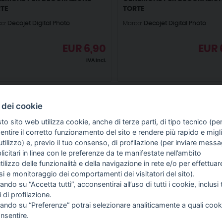
TE
TORTE
ca:
Decojet Digital Photo
Marca:
Decojet Digital Photo
EUR
6,90
EUR
IVA incl.
 dei cookie
to sito web utilizza cookie, anche di terze parti, di tipo tecnico (pe
ntire il corretto funzionamento del sito e rendere più rapido e miglio
tilizzo) e, previo il tuo consenso, di profilazione (per inviare messa
icitari in linea con le preferenze da te manifestate nell’ambito
FO SULL'AZIENDA
GUIDA AGLI ACQUISTI
utilizzo delle funzionalità e della navigazione in rete e/o per effettuar
ME
PROCEDURA DI ACQUISTO
isi e monitoraggio dei comportamenti dei visitatori del sito).
I SIAMO
PAGAMENTI
ando su “Accetta tutti”, acconsentirai all’uso di tutti i cookie, inclusi t
TIZIE
DIRITTO DI RECESSO
i di profilazione.
NTATTI
SPEDIZIONI E COSTI
cando su “Preferenze” potrai selezionare analiticamente a quali cook
TERMINI & CONDIZIONI
nsentire.
PRIVACY