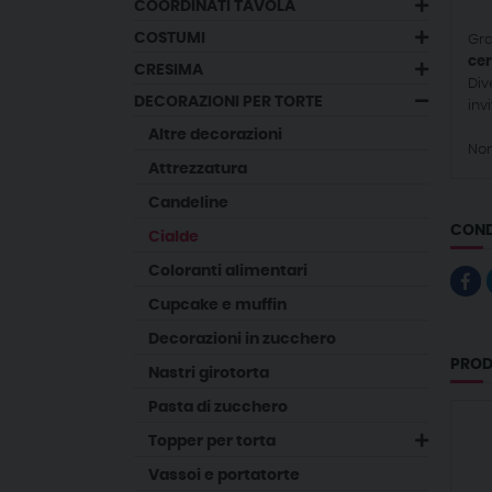
COORDINATI TAVOLA
COSTUMI
Gra
ce
CRESIMA
Div
DECORAZIONI PER TORTE
invi
altre decorazioni
Non
attrezzatura
candeline
COND
cialde
coloranti alimentari
cupcake e muffin
decorazioni in zucchero
PROD
nastri girotorta
pasta di zucchero
topper per torta
vassoi e portatorte