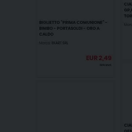
CIA
GP,
TOR
BIGLIETTO ”PRIMA COMUNIONE” -
Mar
BIMBO - PORTASOLDI - ORO A
CALDO
Marca:
EKART SRL
EUR
2,49
IVA incl.
CIA
GEN