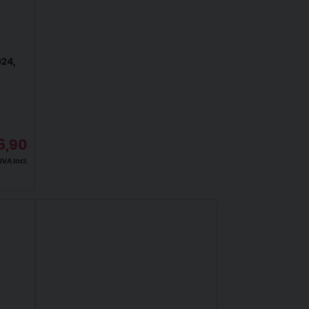
24,
6,90
IVA incl.