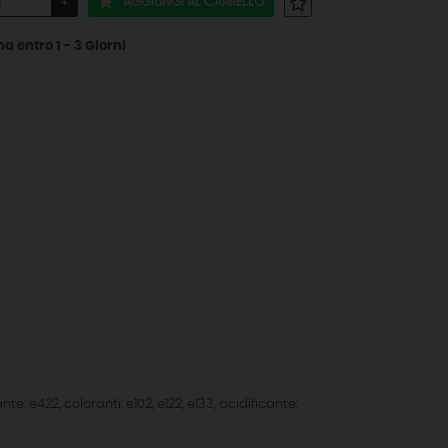
AGGIUNGI AL CARRELLO
+
entro 1 - 3 Giorni
e: e422, coloranti: e102, e122, e133, acidificante: