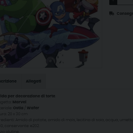
-
Consegna 
crizione
Allegati
lda per decorazione di torte
.
getto:
Marvel
eriale:
Ostia
/
Wafer
ura: 20 x 30 cm
redienti: Amido di patate, amido di mais, lecitina di soia, acqua, umettant
0, conservante: e202.
za glutine.