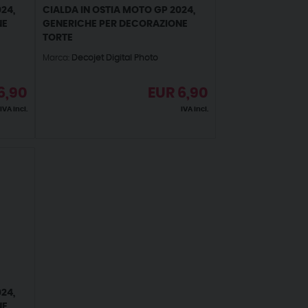
24,
CIALDA IN OSTIA MOTO GP 2024,
NE
GENERICHE PER DECORAZIONE
TORTE
Marca:
Decojet Digital Photo
6,90
EUR
6,90
IVA incl.
IVA incl.
24,
NE