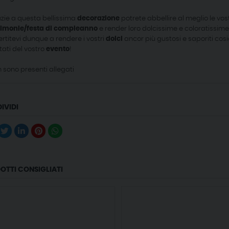
zie a questa bellissima
decorazione
potrete abbellire al meglio le vo
rimonie/festa di compleanno
e render loro dolcissime e coloratissime
ertitevi dunque a rendere i vostri
dolci
ancor più gustosi e saporiti cosi
tati
del vostro
evento
!
 sono presenti allegati
IVIDI
OTTI CONSIGLIATI