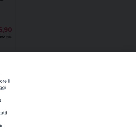
6,90
IVA incl.
r
re il
ggi
NEWSLETTER
e
utti
Letta l’informativa privacy acconsento
ie
espressamente al trattamento dei miei dati
personali per comunicazioni e messaggi con
finalità di marketing.
Consulta la nostra Privacy Policy