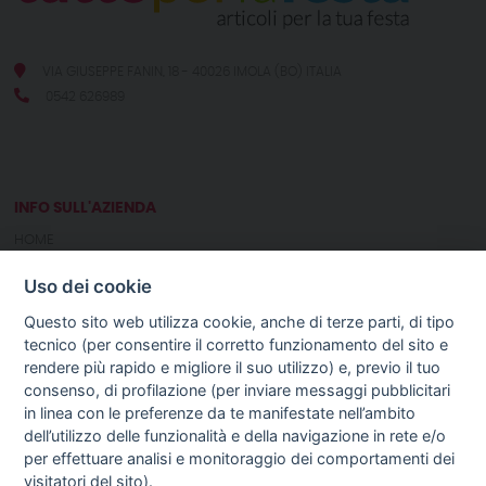
VIA GIUSEPPE FANIN, 18 - 40026 IMOLA (BO) ITALIA
0542 626989
INFO SULL'AZIENDA
HOME
CHI SIAMO
Uso dei cookie
NOTIZIE
CONTATTI
Questo sito web utilizza cookie, anche di terze parti, di tipo
tecnico (per consentire il corretto funzionamento del sito e
rendere più rapido e migliore il suo utilizzo) e, previo il tuo
GUIDA AGLI ACQUISTI
consenso, di profilazione (per inviare messaggi pubblicitari
PROCEDURA DI ACQUISTO
in linea con le preferenze da te manifestate nell’ambito
PAGAMENTI
dell’utilizzo delle funzionalità e della navigazione in rete e/o
DIRITTO DI RECESSO
per effettuare analisi e monitoraggio dei comportamenti dei
SPEDIZIONI E COSTI
visitatori del sito).