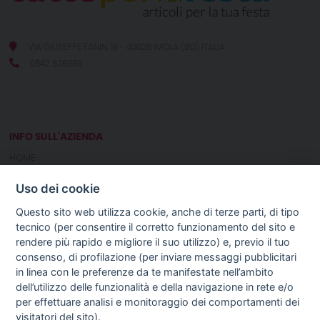
VIA GIUSEPPE FANIN, 18 - 40026 IMOLA (BO) ITALIA
0542 626989
INFO SULL'AZIENDA
HOME
CHI SIAMO
Uso dei cookie
NOTIZIE
CONTATTI
Questo sito web utilizza cookie, anche di terze parti, di tipo
tecnico (per consentire il corretto funzionamento del sito e
rendere più rapido e migliore il suo utilizzo) e, previo il tuo
GUIDA AGLI ACQUISTI
consenso, di profilazione (per inviare messaggi pubblicitari
PROCEDURA DI ACQUISTO
in linea con le preferenze da te manifestate nell’ambito
PAGAMENTI
dell’utilizzo delle funzionalità e della navigazione in rete e/o
DIRITTO DI RECESSO
per effettuare analisi e monitoraggio dei comportamenti dei
SPEDIZIONI E COSTI
visitatori del sito).