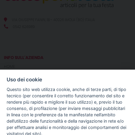
VIA GIUSEPPE FANIN, 18 - 40026 IMOLA (BO) ITALIA
0542 626989
INFO SULL'AZIENDA
HOME
CHI SIAMO
Uso dei cookie
NOTIZIE
CONTATTI
Questo sito web utilizza cookie, anche di terze parti, di tipo
tecnico (per consentire il corretto funzionamento del sito e
rendere più rapido e migliore il suo utilizzo) e, previo il tuo
GUIDA AGLI ACQUISTI
consenso, di profilazione (per inviare messaggi pubblicitari
PROCEDURA DI ACQUISTO
in linea con le preferenze da te manifestate nell’ambito
PAGAMENTI
dell’utilizzo delle funzionalità e della navigazione in rete e/o
DIRITTO DI RECESSO
per effettuare analisi e monitoraggio dei comportamenti dei
SPEDIZIONI E COSTI
visitatori del sito).