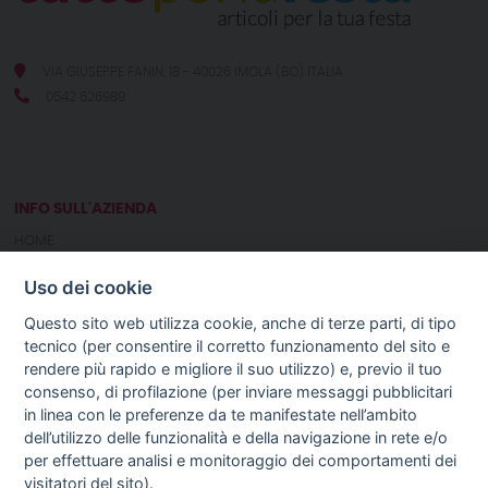
VIA GIUSEPPE FANIN, 18 - 40026 IMOLA (BO) ITALIA
0542 626989
INFO SULL'AZIENDA
HOME
CHI SIAMO
Uso dei cookie
NOTIZIE
CONTATTI
Questo sito web utilizza cookie, anche di terze parti, di tipo
tecnico (per consentire il corretto funzionamento del sito e
rendere più rapido e migliore il suo utilizzo) e, previo il tuo
GUIDA AGLI ACQUISTI
consenso, di profilazione (per inviare messaggi pubblicitari
PROCEDURA DI ACQUISTO
in linea con le preferenze da te manifestate nell’ambito
PAGAMENTI
dell’utilizzo delle funzionalità e della navigazione in rete e/o
DIRITTO DI RECESSO
per effettuare analisi e monitoraggio dei comportamenti dei
SPEDIZIONI E COSTI
visitatori del sito).