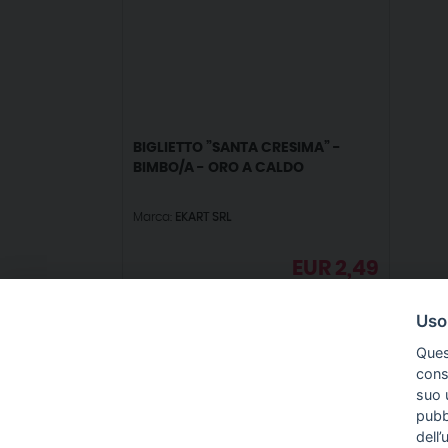
BIGLIETTO ”SANTA CRESIMA” -
BIMBO/A - ORO A CALDO
Marca:
EKART SRL
EUR
2,49
IVA incl.
Uso
Ques
conse
suo u
pubbl
IN
dell’