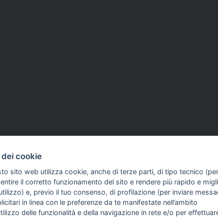
 dei cookie
to sito web utilizza cookie, anche di terze parti, di tipo tecnico (pe
ntire il corretto funzionamento del sito e rendere più rapido e miglio
tilizzo) e, previo il tuo consenso, di profilazione (per inviare messa
icitari in linea con le preferenze da te manifestate nell’ambito
FO SULL'AZIENDA
GUIDA AGLI ACQUISTI
utilizzo delle funzionalità e della navigazione in rete e/o per effettuar