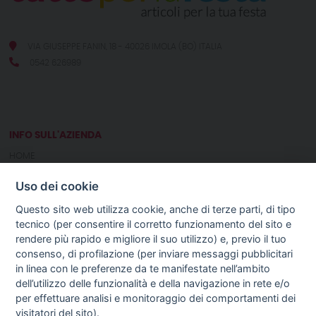
VIA GIUSEPPE FANIN, 18 - 40026 IMOLA (BO) ITALIA
0542 626989
INFO SULL'AZIENDA
HOME
CHI SIAMO
Uso dei cookie
NOTIZIE
CONTATTI
Questo sito web utilizza cookie, anche di terze parti, di tipo
tecnico (per consentire il corretto funzionamento del sito e
rendere più rapido e migliore il suo utilizzo) e, previo il tuo
GUIDA AGLI ACQUISTI
consenso, di profilazione (per inviare messaggi pubblicitari
PROCEDURA DI ACQUISTO
in linea con le preferenze da te manifestate nell’ambito
PAGAMENTI
dell’utilizzo delle funzionalità e della navigazione in rete e/o
DIRITTO DI RECESSO
per effettuare analisi e monitoraggio dei comportamenti dei
SPEDIZIONI E COSTI
visitatori del sito).