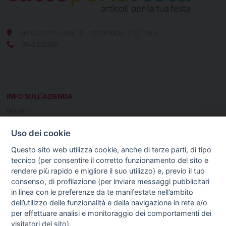
VIA GIUSEPPE FANIN, 18 - 40026 IMOLA (BO) ITALIA
0542 626989
INFO SULL'AZIENDA
HOME
CHI SIAMO
Uso dei cookie
NOTIZIE
CONTATTI
Questo sito web utilizza cookie, anche di terze parti, di tipo
tecnico (per consentire il corretto funzionamento del sito e
rendere più rapido e migliore il suo utilizzo) e, previo il tuo
GUIDA AGLI ACQUISTI
consenso, di profilazione (per inviare messaggi pubblicitari
PROCEDURA DI ACQUISTO
in linea con le preferenze da te manifestate nell’ambito
PAGAMENTI
dell’utilizzo delle funzionalità e della navigazione in rete e/o
DIRITTO DI RECESSO
per effettuare analisi e monitoraggio dei comportamenti dei
SPEDIZIONI E COSTI
visitatori del sito).