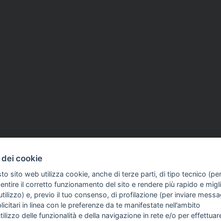
 dei cookie
to sito web utilizza cookie, anche di terze parti, di tipo tecnico (pe
ntire il corretto funzionamento del sito e rendere più rapido e miglio
tilizzo) e, previo il tuo consenso, di profilazione (per inviare messa
icitari in linea con le preferenze da te manifestate nell’ambito
FO SULL'AZIENDA
GUIDA AGLI ACQUISTI
utilizzo delle funzionalità e della navigazione in rete e/o per effettuar