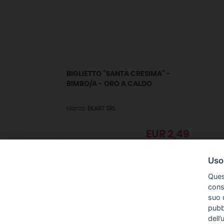
BIGLIETTO ”SANTA CRESIMA” -
BIMBO/A - ORO A CALDO
Marca:
EKART SRL
EUR
2,49
IVA incl.
Uso
Ques
conse
suo u
pubbl
IN
dell’