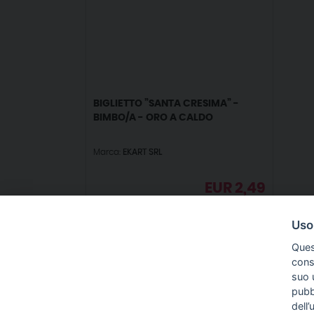
BIGLIETTO ”SANTA CRESIMA” -
BIMBO/A - ORO A CALDO
Marca:
EKART SRL
EUR
2,49
IVA incl.
Uso
Ques
conse
suo u
pubbl
IN
dell’