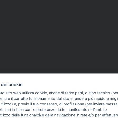
 dei cookie
to sito web utilizza cookie, anche di terze parti, di tipo tecnico (pe
ntire il corretto funzionamento del sito e rendere più rapido e miglio
tilizzo) e, previo il tuo consenso, di profilazione (per inviare messa
icitari in linea con le preferenze da te manifestate nell’ambito
FO SULL'AZIENDA
GUIDA AGLI ACQUISTI
utilizzo delle funzionalità e della navigazione in rete e/o per effettuar