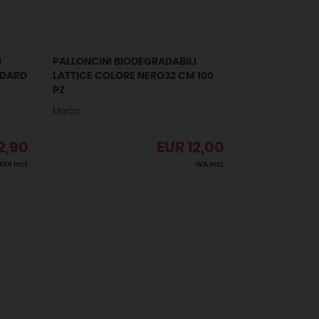
I
PALLONCINI BIODEGRADABILI
NDARD
LATTICE COLORE NERO32 CM 100
PZ
Marca:
2,90
EUR
12,00
IVA incl.
IVA incl.