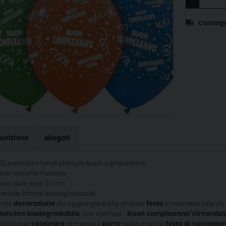
-
Consegna 
crizione
Allegati
 20 palloncini tondi stampa buon compleanno
ore: assortiti Pastello
ura: diametro 30 cm
eriale: lattice biodegradabile
tima
decorazione
da aggiungere alla propria
festa
in maniera tale da
lloncino
biodegradabile
, con stampa "
buon complean
n
o
"circondat
lizzato per
celebrare
al meglio il
party
della propria
festa di
complean