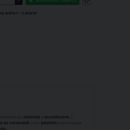
AGGIUNGI AL CARRELLO
+
entro 1 - 3 Giorni
 renderla più
colorata
e
accattivante
, il
a da coriandoli
colori
pastello
potrà essere
no.