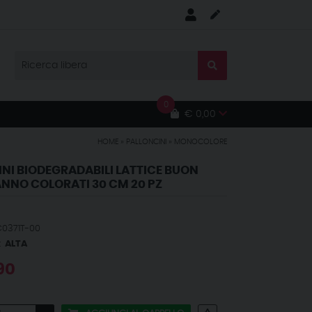
0
€ 0,00
HOME
»
PALLONCINI
»
MONOCOLORE
NI BIODEGRADABILI LATTICE BUON
NNO COLORATI 30 CM 20 PZ
C0371T-00
:
ALTA
90