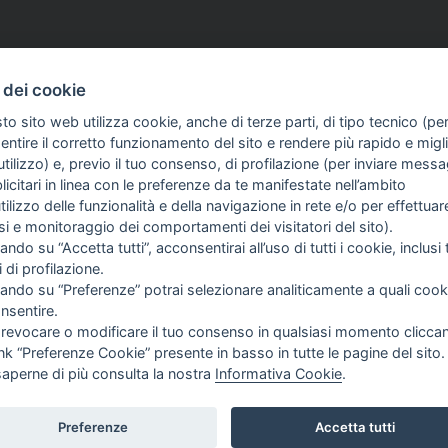
 dei cookie
to sito web utilizza cookie, anche di terze parti, di tipo tecnico (pe
ntire il corretto funzionamento del sito e rendere più rapido e miglio
tilizzo) e, previo il tuo consenso, di profilazione (per inviare messa
icitari in linea con le preferenze da te manifestate nell’ambito
FO SULL'AZIENDA
GUIDA AGLI ACQUISTI
utilizzo delle funzionalità e della navigazione in rete e/o per effettuar
ME
PROCEDURA DI ACQUISTO
isi e monitoraggio dei comportamenti dei visitatori del sito).
I SIAMO
PAGAMENTI
ando su “Accetta tutti”, acconsentirai all’uso di tutti i cookie, inclusi t
TIZIE
DIRITTO DI RECESSO
i di profilazione.
NTATTI
SPEDIZIONI E COSTI
cando su “Preferenze” potrai selezionare analiticamente a quali cook
TERMINI & CONDIZIONI
nsentire.
PRIVACY
 revocare o modificare il tuo consenso in qualsiasi momento clicca
COOKIE POLICY
ink “Preferenze Cookie” presente in basso in tutte le pagine del sito.
PREFERENZE COOKIE
saperne di più consulta la nostra
Informativa Cookie
.
Preferenze
Accetta tutti