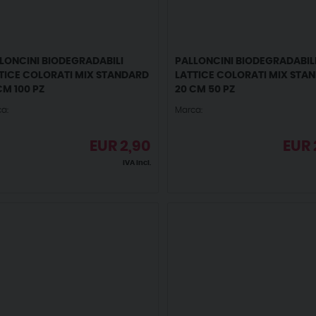
LONCINI BIODEGRADABILI
PALLONCINI BIODEGRADABIL
TICE COLORATI MIX STANDARD
LATTICE COLORATI MIX STA
CM 100 PZ
20 CM 50 PZ
a:
Marca:
EUR
2,90
EUR
IVA incl.