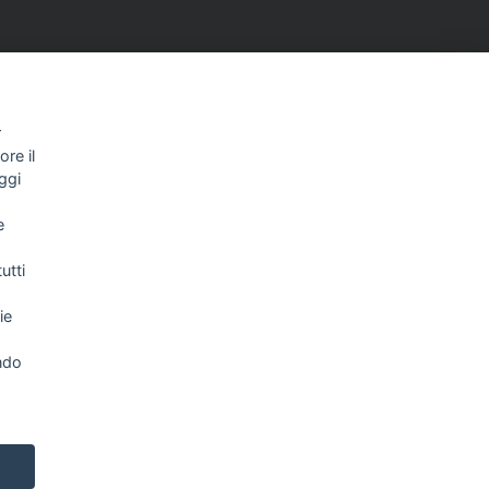
r
re il
ggi
NEWSLETTER
e
utti
Letta l’informativa privacy acconsento
ie
espressamente al trattamento dei miei dati
personali per comunicazioni e messaggi con
finalità di marketing.
Consulta la nostra Privacy Policy
ndo