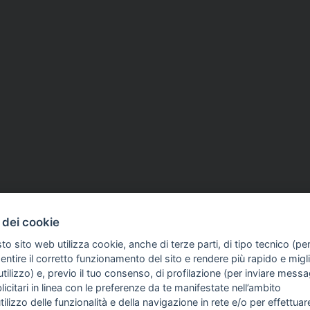
 dei cookie
to sito web utilizza cookie, anche di terze parti, di tipo tecnico (pe
ntire il corretto funzionamento del sito e rendere più rapido e miglio
tilizzo) e, previo il tuo consenso, di profilazione (per inviare messa
icitari in linea con le preferenze da te manifestate nell’ambito
FO SULL'AZIENDA
GUIDA AGLI ACQUISTI
utilizzo delle funzionalità e della navigazione in rete e/o per effettuar