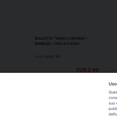
BIGLIETTO ”SANTA CRESIMA” -
BIMBO/A - ORO A CALDO
Marca:
EKART SRL
EUR
2,49
IVA incl.
Uso
Ques
conse
suo u
pubbl
IN
dell’