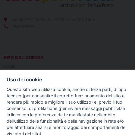
VIA GIUSEPPE FANIN, 18 - 40026 IMOLA (BO) ITALIA
0542 626989
INFO SULL'AZIENDA
HOME
CHI SIAMO
Uso dei cookie
NOTIZIE
CONTATTI
Questo sito web utilizza cookie, anche di terze parti, di tipo
tecnico (per consentire il corretto funzionamento del sito e
rendere più rapido e migliore il suo utilizzo) e, previo il tuo
GUIDA AGLI ACQUISTI
consenso, di profilazione (per inviare messaggi pubblicitari
PROCEDURA DI ACQUISTO
in linea con le preferenze da te manifestate nell’ambito
PAGAMENTI
dell’utilizzo delle funzionalità e della navigazione in rete e/o
DIRITTO DI RECESSO
per effettuare analisi e monitoraggio dei comportamenti dei
SPEDIZIONI E COSTI
visitatori del sito).