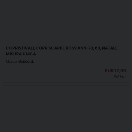
COPRISTIVALI, COPRISCARPE ROSSIANNI 70, 60, NATALE,
MISURA UNICA
Marca:
Guirca sl.
EUR
12,00
IVA incl.