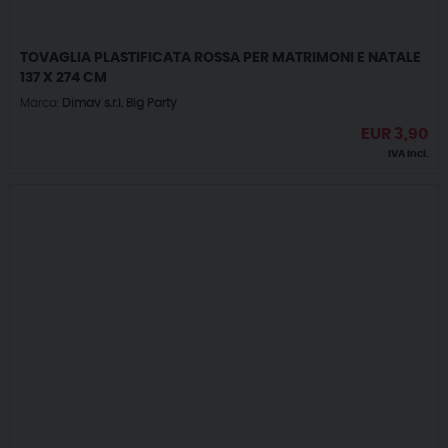
TOVAGLIA PLASTIFICATA ROSSA PER MATRIMONI E NATALE
137 X 274 CM
Marca:
Dimav s.r.l. Big Party
EUR
3,90
IVA incl.