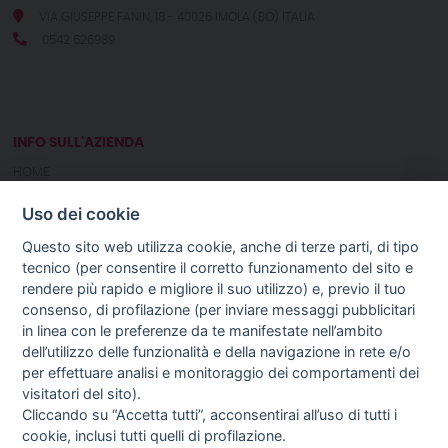
VIA GIUSEPPE FANIN, 18 - 40026 IMOLA (BO) ITALIA
0542 626989
INFO SULL'AZIENDA
HOME
CHI SIAMO
Uso dei cookie
NOTIZIE
CONTATTI
Questo sito web utilizza cookie, anche di terze parti, di tipo
tecnico (per consentire il corretto funzionamento del sito e
rendere più rapido e migliore il suo utilizzo) e, previo il tuo
GUIDA AGLI ACQUISTI
consenso, di profilazione (per inviare messaggi pubblicitari
PROCEDURA DI ACQUISTO
in linea con le preferenze da te manifestate nell’ambito
PAGAMENTI
dell’utilizzo delle funzionalità e della navigazione in rete e/o
DIRITTO DI RECESSO
per effettuare analisi e monitoraggio dei comportamenti dei
SPEDIZIONI E COSTI
visitatori del sito).
TERMINI & CONDIZIONI
Cliccando su “Accetta tutti”, acconsentirai all’uso di tutti i
PRIVACY
cookie, inclusi tutti quelli di profilazione.
COOKIE POLICY