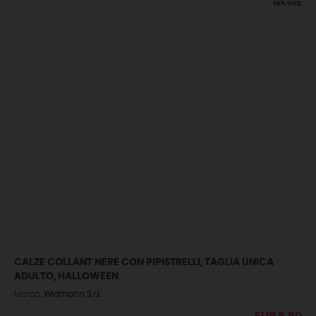
IVA incl.
CALZE COLLANT NERE CON PIPISTRELLI, TAGLIA UNICA
ADULTO, HALLOWEEN
Marca:
Widmann S.r.l.