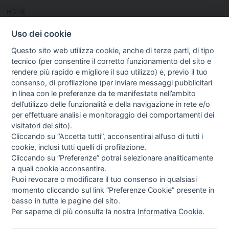
HOME
CHI SIAMO
Uso dei cookie
NOTIZIE
CONTATTI
Questo sito web utilizza cookie, anche di terze parti, di tipo
tecnico (per consentire il corretto funzionamento del sito e
rendere più rapido e migliore il suo utilizzo) e, previo il tuo
GUIDA AGLI ACQUISTI
consenso, di profilazione (per inviare messaggi pubblicitari
PROCEDURA DI ACQUISTO
in linea con le preferenze da te manifestate nell’ambito
PAGAMENTI
dell’utilizzo delle funzionalità e della navigazione in rete e/o
DIRITTO DI RECESSO
per effettuare analisi e monitoraggio dei comportamenti dei
SPEDIZIONI E COSTI
visitatori del sito).
TERMINI & CONDIZIONI
Cliccando su “Accetta tutti”, acconsentirai all’uso di tutti i
PRIVACY
cookie, inclusi tutti quelli di profilazione.
COOKIE POLICY
Cliccando su “Preferenze” potrai selezionare analiticamente
PREFERENZE COOKIE
a quali cookie acconsentire.
Puoi revocare o modificare il tuo consenso in qualsiasi
NEWSLETTER
momento cliccando sul link “Preferenze Cookie” presente in
basso in tutte le pagine del sito.
Per saperne di più consulta la nostra
Informativa Cookie
.
Letta l’informativa privacy acconsento espressamente al trattamento dei miei