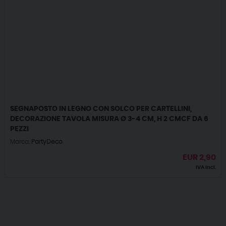
SEGNAPOSTO IN LEGNO CON SOLCO PER CARTELLINI,
DECORAZIONE TAVOLA MISURA Ø 3-4 CM, H 2 CMCF DA 6
PEZZI
Marca:
PartyDeco
EUR
2,90
IVA incl.