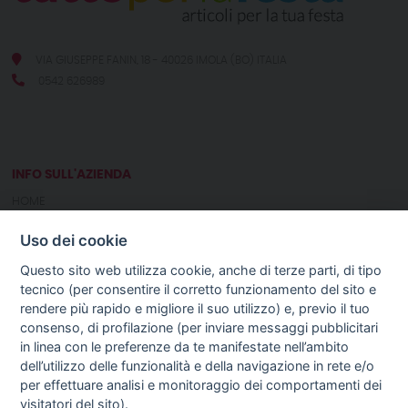
VIA GIUSEPPE FANIN, 18 - 40026 IMOLA (BO) ITALIA
0542 626989
INFO SULL'AZIENDA
HOME
CHI SIAMO
Uso dei cookie
NOTIZIE
CONTATTI
Questo sito web utilizza cookie, anche di terze parti, di tipo
tecnico (per consentire il corretto funzionamento del sito e
rendere più rapido e migliore il suo utilizzo) e, previo il tuo
GUIDA AGLI ACQUISTI
consenso, di profilazione (per inviare messaggi pubblicitari
PROCEDURA DI ACQUISTO
in linea con le preferenze da te manifestate nell’ambito
PAGAMENTI
dell’utilizzo delle funzionalità e della navigazione in rete e/o
DIRITTO DI RECESSO
per effettuare analisi e monitoraggio dei comportamenti dei
SPEDIZIONI E COSTI
visitatori del sito).