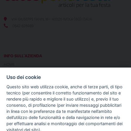
VIA GIUSEPPE FANIN, 18 - 40026 IMOLA (BO) ITALIA
0542 626989
INFO SULL'AZIENDA
HOME
CHI SIAMO
Uso dei cookie
NOTIZIE
CONTATTI
Questo sito web utilizza cookie, anche di terze parti, di tipo
tecnico (per consentire il corretto funzionamento del sito e
rendere più rapido e migliore il suo utilizzo) e, previo il tuo
GUIDA AGLI ACQUISTI
consenso, di profilazione (per inviare messaggi pubblicitari
PROCEDURA DI ACQUISTO
in linea con le preferenze da te manifestate nell’ambito
PAGAMENTI
dell’utilizzo delle funzionalità e della navigazione in rete e/o
DIRITTO DI RECESSO
per effettuare analisi e monitoraggio dei comportamenti dei
SPEDIZIONI E COSTI
visitatori del sito).