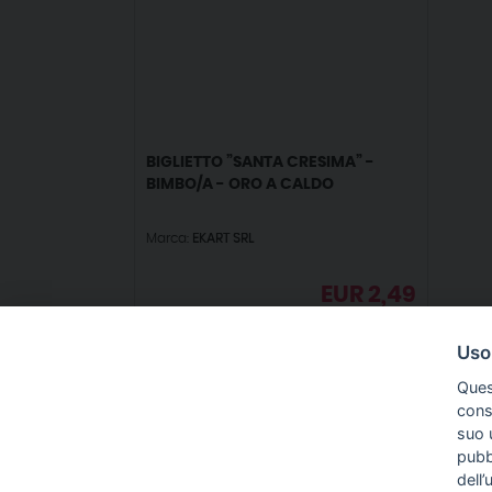
BIGLIETTO ”SANTA CRESIMA” -
BIMBO/A - ORO A CALDO
Marca:
EKART SRL
EUR
2,49
IVA incl.
Uso
Ques
conse
suo u
pubbl
IN
dell’