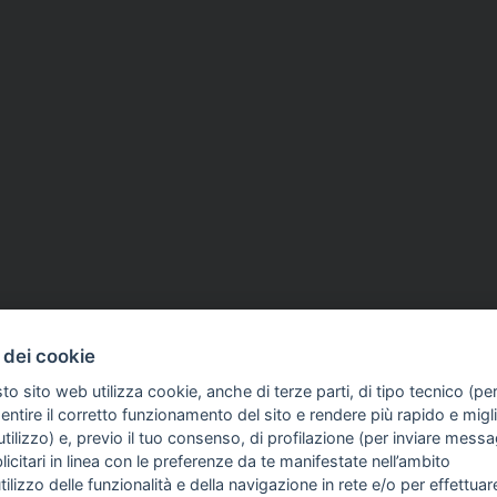
 dei cookie
to sito web utilizza cookie, anche di terze parti, di tipo tecnico (pe
ntire il corretto funzionamento del sito e rendere più rapido e miglio
tilizzo) e, previo il tuo consenso, di profilazione (per inviare messa
icitari in linea con le preferenze da te manifestate nell’ambito
FO SULL'AZIENDA
GUIDA AGLI ACQUISTI
utilizzo delle funzionalità e della navigazione in rete e/o per effettuar