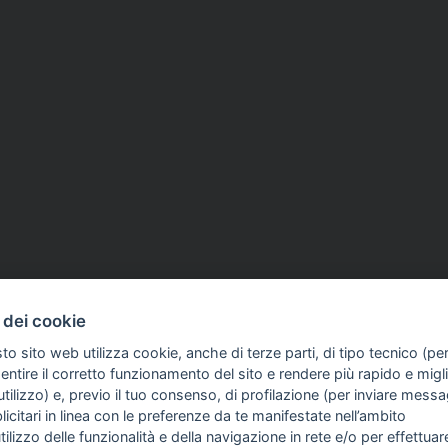
 dei cookie
to sito web utilizza cookie, anche di terze parti, di tipo tecnico (pe
ntire il corretto funzionamento del sito e rendere più rapido e miglio
tilizzo) e, previo il tuo consenso, di profilazione (per inviare messa
icitari in linea con le preferenze da te manifestate nell’ambito
FO SULL'AZIENDA
GUIDA AGLI ACQUISTI
utilizzo delle funzionalità e della navigazione in rete e/o per effettuar