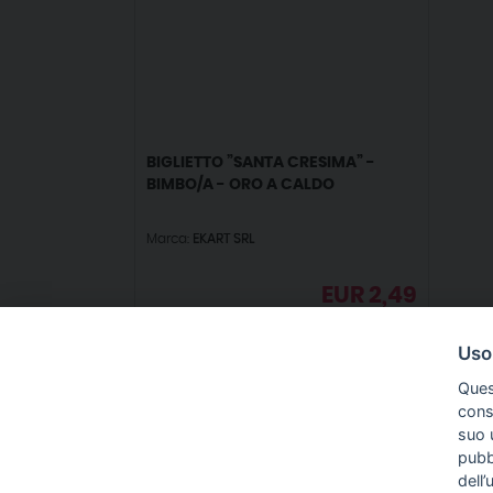
BIGLIETTO ”SANTA CRESIMA” -
BIMBO/A - ORO A CALDO
Marca:
EKART SRL
EUR
2,49
IVA incl.
Uso
Ques
conse
suo u
pubbl
IN
dell’