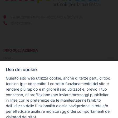
VIA GIUSEPPE FANIN, 18 - 40026 IMOLA (BO) ITALIA
0542 626989
INFO SULL'AZIENDA
HOME
CHI SIAMO
Uso dei cookie
NOTIZIE
CONTATTI
Questo sito web utilizza cookie, anche di terze parti, di tipo
tecnico (per consentire il corretto funzionamento del sito e
rendere più rapido e migliore il suo utilizzo) e, previo il tuo
GUIDA AGLI ACQUISTI
consenso, di profilazione (per inviare messaggi pubblicitari
PROCEDURA DI ACQUISTO
in linea con le preferenze da te manifestate nell’ambito
PAGAMENTI
dell’utilizzo delle funzionalità e della navigazione in rete e/o
DIRITTO DI RECESSO
per effettuare analisi e monitoraggio dei comportamenti dei
SPEDIZIONI E COSTI
visitatori del sito).