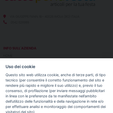
VIA GIUSEPPE FANIN, 18 - 40026 IMOLA (BO) ITALIA
0542 626989
INFO SULL'AZIENDA
HOME
CHI SIAMO
Uso dei cookie
NOTIZIE
CONTATTI
Questo sito web utilizza cookie, anche di terze parti, di tipo
tecnico (per consentire il corretto funzionamento del sito e
rendere più rapido e migliore il suo utilizzo) e, previo il tuo
GUIDA AGLI ACQUISTI
consenso, di profilazione (per inviare messaggi pubblicitari
PROCEDURA DI ACQUISTO
in linea con le preferenze da te manifestate nell’ambito
PAGAMENTI
dell’utilizzo delle funzionalità e della navigazione in rete e/o
DIRITTO DI RECESSO
per effettuare analisi e monitoraggio dei comportamenti dei
SPEDIZIONI E COSTI
visitatori del sito).