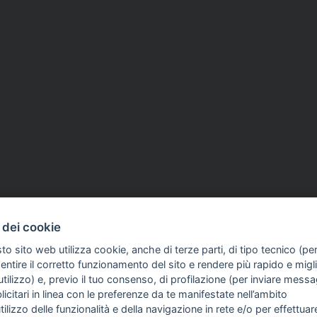
 dei cookie
to sito web utilizza cookie, anche di terze parti, di tipo tecnico (pe
ntire il corretto funzionamento del sito e rendere più rapido e miglio
tilizzo) e, previo il tuo consenso, di profilazione (per inviare messa
icitari in linea con le preferenze da te manifestate nell’ambito
FO SULL'AZIENDA
GUIDA AGLI ACQUISTI
utilizzo delle funzionalità e della navigazione in rete e/o per effettuar