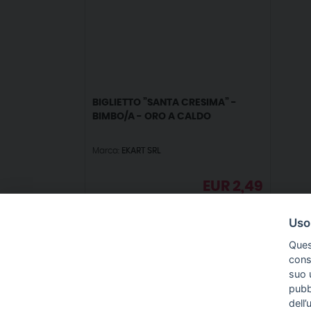
BIGLIETTO ”SANTA CRESIMA” -
BIMBO/A - ORO A CALDO
Marca:
EKART SRL
EUR
2,49
IVA incl.
Uso
Ques
conse
suo u
pubbl
IN
dell’