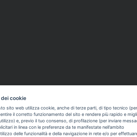
 dei cookie
to sito web utilizza cookie, anche di terze parti, di tipo tecnico (pe
ntire il corretto funzionamento del sito e rendere più rapido e miglio
tilizzo) e, previo il tuo consenso, di profilazione (per inviare messa
icitari in linea con le preferenze da te manifestate nell’ambito
FO SULL'AZIENDA
GUIDA AGLI ACQUISTI
utilizzo delle funzionalità e della navigazione in rete e/o per effettuar