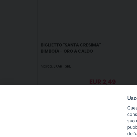
BIGLIETTO ”SANTA CRESIMA” -
BIMBO/A - ORO A CALDO
Marca:
EKART SRL
EUR
2,49
IVA incl.
Uso
Ques
conse
suo u
pubbl
IN
dell’