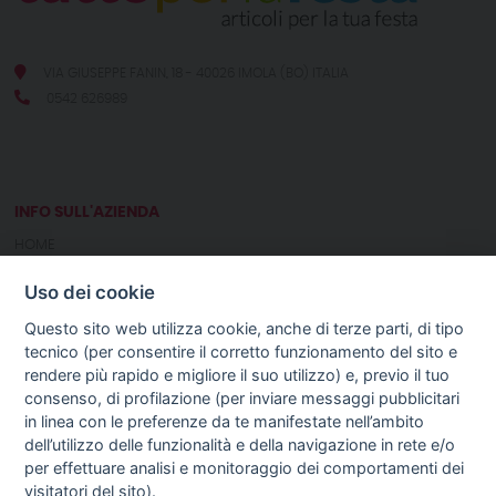
VIA GIUSEPPE FANIN, 18 - 40026 IMOLA (BO) ITALIA
0542 626989
INFO SULL'AZIENDA
HOME
CHI SIAMO
Uso dei cookie
NOTIZIE
CONTATTI
Questo sito web utilizza cookie, anche di terze parti, di tipo
tecnico (per consentire il corretto funzionamento del sito e
rendere più rapido e migliore il suo utilizzo) e, previo il tuo
GUIDA AGLI ACQUISTI
consenso, di profilazione (per inviare messaggi pubblicitari
PROCEDURA DI ACQUISTO
in linea con le preferenze da te manifestate nell’ambito
PAGAMENTI
dell’utilizzo delle funzionalità e della navigazione in rete e/o
DIRITTO DI RECESSO
per effettuare analisi e monitoraggio dei comportamenti dei
SPEDIZIONI E COSTI
visitatori del sito).