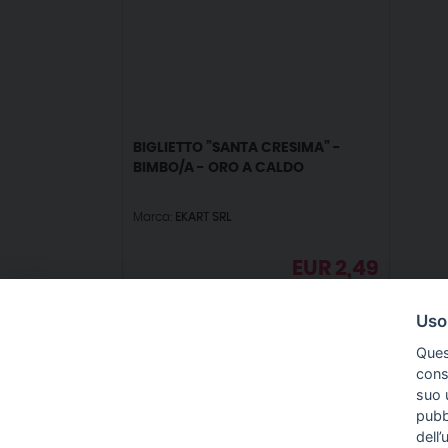
BIGLIETTO ”SANTA CRESIMA” -
BIMBO/A - ORO A CALDO
Marca:
EKART SRL
EUR
2,49
IVA incl.
Uso
Ques
conse
suo u
pubbl
IN
dell’