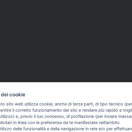
 dei cookie
to sito web utilizza cookie, anche di terze parti, di tipo tecnico (pe
ntire il corretto funzionamento del sito e rendere più rapido e miglio
tilizzo) e, previo il tuo consenso, di profilazione (per inviare messa
icitari in linea con le preferenze da te manifestate nell’ambito
FO SULL'AZIENDA
GUIDA AGLI ACQUISTI
utilizzo delle funzionalità e della navigazione in rete e/o per effettuar