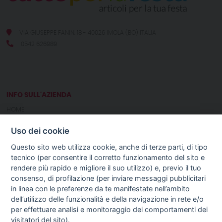
VIA GIUSEPPE FANIN, 18 - 40026 IMOLA (BO) ITALIA
0542 626989
INFO SULL'AZIENDA
HOME
CHI SIAMO
Uso dei cookie
NOTIZIE
CONTATTI
Questo sito web utilizza cookie, anche di terze parti, di tipo
tecnico (per consentire il corretto funzionamento del sito e
rendere più rapido e migliore il suo utilizzo) e, previo il tuo
GUIDA AGLI ACQUISTI
consenso, di profilazione (per inviare messaggi pubblicitari
PROCEDURA DI ACQUISTO
in linea con le preferenze da te manifestate nell’ambito
PAGAMENTI
dell’utilizzo delle funzionalità e della navigazione in rete e/o
DIRITTO DI RECESSO
per effettuare analisi e monitoraggio dei comportamenti dei
SPEDIZIONI E COSTI
visitatori del sito).