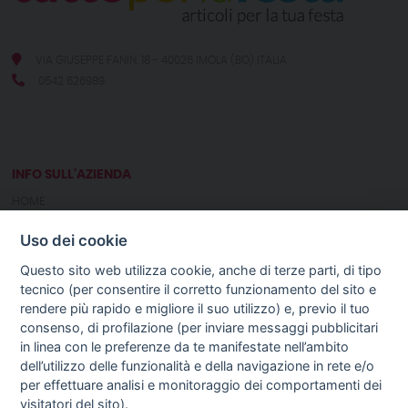
VIA GIUSEPPE FANIN, 18 - 40026 IMOLA (BO) ITALIA
0542 626989
INFO SULL'AZIENDA
HOME
CHI SIAMO
Uso dei cookie
NOTIZIE
CONTATTI
Questo sito web utilizza cookie, anche di terze parti, di tipo
tecnico (per consentire il corretto funzionamento del sito e
rendere più rapido e migliore il suo utilizzo) e, previo il tuo
GUIDA AGLI ACQUISTI
consenso, di profilazione (per inviare messaggi pubblicitari
PROCEDURA DI ACQUISTO
in linea con le preferenze da te manifestate nell’ambito
PAGAMENTI
dell’utilizzo delle funzionalità e della navigazione in rete e/o
DIRITTO DI RECESSO
per effettuare analisi e monitoraggio dei comportamenti dei
SPEDIZIONI E COSTI
visitatori del sito).