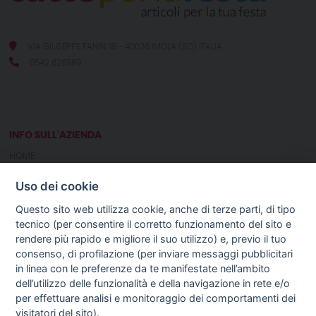
VIA GIUSEPPE FANIN, 18 - 40026 IMOLA (BO) ITALIA
0542 626989
INFO SULL'AZIENDA
HOME
CHI SIAMO
Uso dei cookie
NOTIZIE
CONTATTI
Questo sito web utilizza cookie, anche di terze parti, di tipo
tecnico (per consentire il corretto funzionamento del sito e
rendere più rapido e migliore il suo utilizzo) e, previo il tuo
GUIDA AGLI ACQUISTI
consenso, di profilazione (per inviare messaggi pubblicitari
PROCEDURA DI ACQUISTO
in linea con le preferenze da te manifestate nell’ambito
PAGAMENTI
dell’utilizzo delle funzionalità e della navigazione in rete e/o
DIRITTO DI RECESSO
per effettuare analisi e monitoraggio dei comportamenti dei
SPEDIZIONI E COSTI
visitatori del sito).