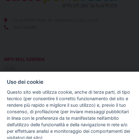
VIA GIUSEPPE FANIN, 18 - 40026 IMOLA (BO) ITALIA
0542 626989
INFO SULL'AZIENDA
HOME
CHI SIAMO
Uso dei cookie
NOTIZIE
CONTATTI
Questo sito web utilizza cookie, anche di terze parti, di tipo
tecnico (per consentire il corretto funzionamento del sito e
rendere più rapido e migliore il suo utilizzo) e, previo il tuo
GUIDA AGLI ACQUISTI
consenso, di profilazione (per inviare messaggi pubblicitari
PROCEDURA DI ACQUISTO
in linea con le preferenze da te manifestate nell’ambito
PAGAMENTI
dell’utilizzo delle funzionalità e della navigazione in rete e/o
DIRITTO DI RECESSO
per effettuare analisi e monitoraggio dei comportamenti dei
SPEDIZIONI E COSTI
visitatori del sito).