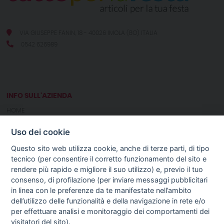
VIA GIUSEPPE FANIN, 18 - 40026 IMOLA (BO) ITALIA
0542 626989
INFO SULL'AZIENDA
HOME
CHI SIAMO
Uso dei cookie
NOTIZIE
CONTATTI
Questo sito web utilizza cookie, anche di terze parti, di tipo
tecnico (per consentire il corretto funzionamento del sito e
rendere più rapido e migliore il suo utilizzo) e, previo il tuo
GUIDA AGLI ACQUISTI
consenso, di profilazione (per inviare messaggi pubblicitari
PROCEDURA DI ACQUISTO
in linea con le preferenze da te manifestate nell’ambito
PAGAMENTI
dell’utilizzo delle funzionalità e della navigazione in rete e/o
DIRITTO DI RECESSO
per effettuare analisi e monitoraggio dei comportamenti dei
SPEDIZIONI E COSTI
visitatori del sito).