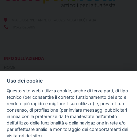
VIA GIUSEPPE FANIN, 18 - 40026 IMOLA (BO) ITALIA
0542 626989
INFO SULL'AZIENDA
HOME
CHI SIAMO
Uso dei cookie
NOTIZIE
CONTATTI
Questo sito web utilizza cookie, anche di terze parti, di tipo
tecnico (per consentire il corretto funzionamento del sito e
rendere più rapido e migliore il suo utilizzo) e, previo il tuo
GUIDA AGLI ACQUISTI
consenso, di profilazione (per inviare messaggi pubblicitari
PROCEDURA DI ACQUISTO
in linea con le preferenze da te manifestate nell’ambito
PAGAMENTI
dell’utilizzo delle funzionalità e della navigazione in rete e/o
DIRITTO DI RECESSO
per effettuare analisi e monitoraggio dei comportamenti dei
SPEDIZIONI E COSTI
visitatori del sito).