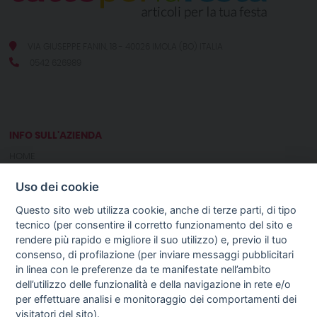
VIA GIUSEPPE FANIN, 18 - 40026 IMOLA (BO) ITALIA
0542 626989
INFO SULL'AZIENDA
HOME
CHI SIAMO
Uso dei cookie
NOTIZIE
CONTATTI
Questo sito web utilizza cookie, anche di terze parti, di tipo
tecnico (per consentire il corretto funzionamento del sito e
rendere più rapido e migliore il suo utilizzo) e, previo il tuo
GUIDA AGLI ACQUISTI
consenso, di profilazione (per inviare messaggi pubblicitari
PROCEDURA DI ACQUISTO
in linea con le preferenze da te manifestate nell’ambito
PAGAMENTI
dell’utilizzo delle funzionalità e della navigazione in rete e/o
DIRITTO DI RECESSO
per effettuare analisi e monitoraggio dei comportamenti dei
SPEDIZIONI E COSTI
visitatori del sito).