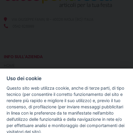
VIA GIUSEPPE FANIN, 18 - 40026 IMOLA (BO) ITALIA
0542 626989
INFO SULL'AZIENDA
HOME
CHI SIAMO
Uso dei cookie
NOTIZIE
CONTATTI
Questo sito web utilizza cookie, anche di terze parti, di tipo
tecnico (per consentire il corretto funzionamento del sito e
rendere più rapido e migliore il suo utilizzo) e, previo il tuo
GUIDA AGLI ACQUISTI
consenso, di profilazione (per inviare messaggi pubblicitari
PROCEDURA DI ACQUISTO
in linea con le preferenze da te manifestate nell’ambito
PAGAMENTI
dell’utilizzo delle funzionalità e della navigazione in rete e/o
DIRITTO DI RECESSO
per effettuare analisi e monitoraggio dei comportamenti dei
SPEDIZIONI E COSTI
visitatori del sito).