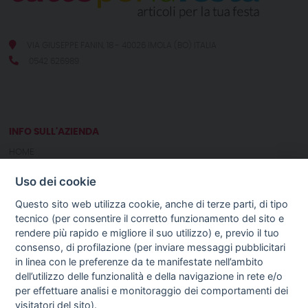
VIA GIUSEPPE FANIN, 18 - 40026 IMOLA (BO) ITALIA
0542 626989
INFO SULL'AZIENDA
HOME
CHI SIAMO
Uso dei cookie
NOTIZIE
CONTATTI
Questo sito web utilizza cookie, anche di terze parti, di tipo
tecnico (per consentire il corretto funzionamento del sito e
rendere più rapido e migliore il suo utilizzo) e, previo il tuo
GUIDA AGLI ACQUISTI
consenso, di profilazione (per inviare messaggi pubblicitari
PROCEDURA DI ACQUISTO
in linea con le preferenze da te manifestate nell’ambito
PAGAMENTI
dell’utilizzo delle funzionalità e della navigazione in rete e/o
DIRITTO DI RECESSO
per effettuare analisi e monitoraggio dei comportamenti dei
SPEDIZIONI E COSTI
visitatori del sito).