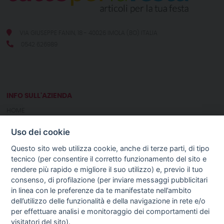
VIA GIUSEPPE FANIN, 18 - 40026 IMOLA (BO) ITALIA
0542 626989
INFO SULL'AZIENDA
HOME
CHI SIAMO
Uso dei cookie
NOTIZIE
CONTATTI
Questo sito web utilizza cookie, anche di terze parti, di tipo
tecnico (per consentire il corretto funzionamento del sito e
rendere più rapido e migliore il suo utilizzo) e, previo il tuo
GUIDA AGLI ACQUISTI
consenso, di profilazione (per inviare messaggi pubblicitari
PROCEDURA DI ACQUISTO
in linea con le preferenze da te manifestate nell’ambito
PAGAMENTI
dell’utilizzo delle funzionalità e della navigazione in rete e/o
DIRITTO DI RECESSO
per effettuare analisi e monitoraggio dei comportamenti dei
SPEDIZIONI E COSTI
visitatori del sito).