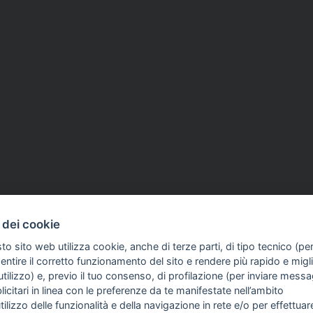
 dei cookie
to sito web utilizza cookie, anche di terze parti, di tipo tecnico (pe
ntire il corretto funzionamento del sito e rendere più rapido e miglio
tilizzo) e, previo il tuo consenso, di profilazione (per inviare messa
icitari in linea con le preferenze da te manifestate nell’ambito
FO SULL'AZIENDA
GUIDA AGLI ACQUISTI
utilizzo delle funzionalità e della navigazione in rete e/o per effettuar