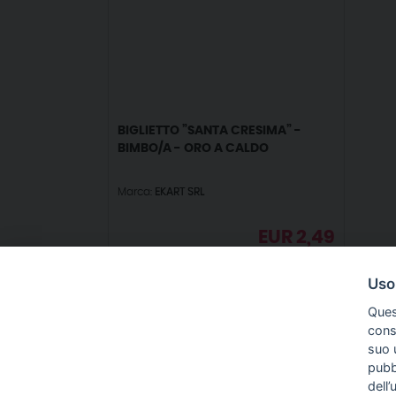
BIGLIETTO ”SANTA CRESIMA” -
BIMBO/A - ORO A CALDO
Marca:
EKART SRL
EUR
2,49
IVA incl.
Uso
Ques
conse
suo u
pubbl
IN
dell’