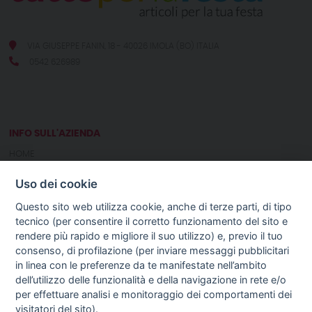
VIA GIUSEPPE FANIN, 18 - 40026 IMOLA (BO) ITALIA
0542 626989
INFO SULL'AZIENDA
HOME
CHI SIAMO
Uso dei cookie
NOTIZIE
CONTATTI
Questo sito web utilizza cookie, anche di terze parti, di tipo
tecnico (per consentire il corretto funzionamento del sito e
rendere più rapido e migliore il suo utilizzo) e, previo il tuo
GUIDA AGLI ACQUISTI
consenso, di profilazione (per inviare messaggi pubblicitari
PROCEDURA DI ACQUISTO
in linea con le preferenze da te manifestate nell’ambito
PAGAMENTI
dell’utilizzo delle funzionalità e della navigazione in rete e/o
DIRITTO DI RECESSO
per effettuare analisi e monitoraggio dei comportamenti dei
SPEDIZIONI E COSTI
visitatori del sito).