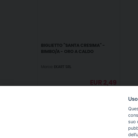
BIGLIETTO ”SANTA CRESIMA” -
BIMBO/A - ORO A CALDO
Marca:
EKART SRL
EUR
2,49
IVA incl.
Uso
Ques
conse
suo u
pubbl
IN
dell’