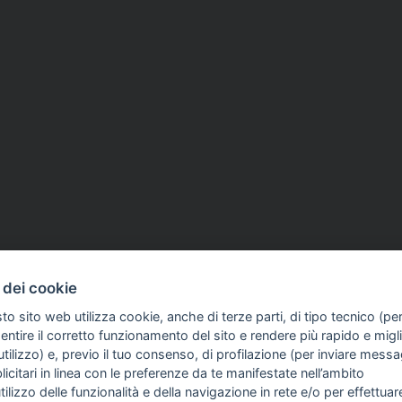
 dei cookie
to sito web utilizza cookie, anche di terze parti, di tipo tecnico (pe
ntire il corretto funzionamento del sito e rendere più rapido e miglio
tilizzo) e, previo il tuo consenso, di profilazione (per inviare messa
icitari in linea con le preferenze da te manifestate nell’ambito
FO SULL'AZIENDA
GUIDA AGLI ACQUISTI
utilizzo delle funzionalità e della navigazione in rete e/o per effettuar